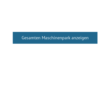
Gesamten Maschinenpark anzeigen
präzimat Feinmechanik GmbH,
das sind: