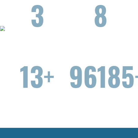
6
11
Erfahrene
Präzisions-
Mitarbeiter
maschinen
22
12161
Zufriedene
Drehteile
Kunden
pro Monat